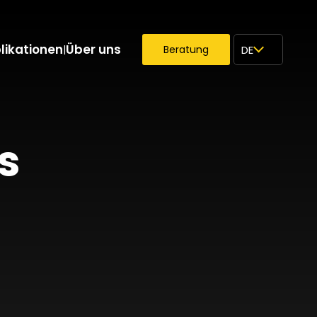
likationen
Über uns
|
Beratung
DE
s