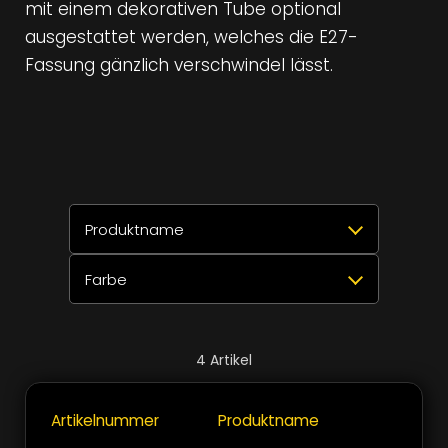
mit einem dekorativen Tube optional
ausgestattet werden, welches die E27-
Fassung gänzlich verschwindel lässt.
Produktname
Farbe
Alle auswählen
Zurücksetzen
✕
MILES C4 E27
4
Alle auswählen
Zurücksetzen
✕
>
>
4
Artikel
Amber
1
Schliessen
Artikelnummer
Produktname
+
Mist
1