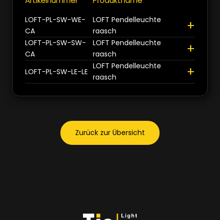
Artikelnummer
Produktname
+
Schwarz
1
LOFT-PL-SW-WE-
LOFT Pendelleuchte
+
Weiss
1
CA
raasch
LOFT-PL-SW-SW-
LOFT Pendelleuchte
+
CA
raasch
LOFT Pendelleuchte
Schliessen
+
LOFT-PL-SW-LE-LE
raasch
Zurück zur Übersicht