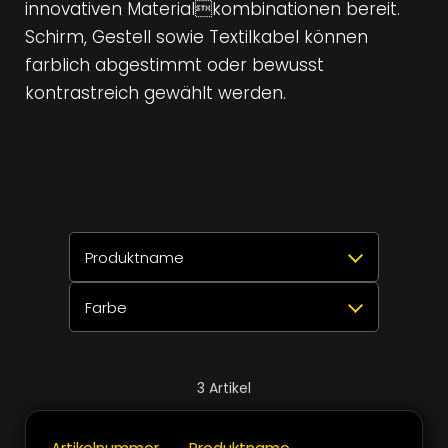
innovativen Materialkombinationen bereit.
Schirm, Gestell sowie Textilkabel können
farblich abgestimmt oder bewusst
kontrastreich gewählt werden.
Produktname
Farbe
Alle auswählen
Zurücksetzen
✕
>
>
LOFT Pendelleuchte raasch
3
Alle auswählen
Zurücksetzen
✕
3
Artikel
Leinen
1
Schliessen