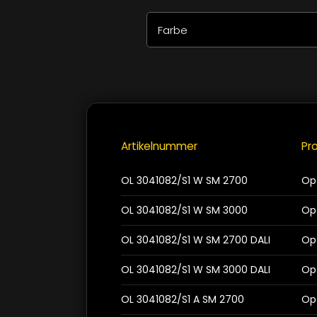
Farbe
Alle auswählen
Zurücksetzen
Alustruktur
Nickel-gebürstet
Artikelnummer
Pr
Schwarz Strukturlack
OL 3041082/S1 W SM 2700
Op
Weiss Strukturlack
OL 3041082/S1 W SM 3000
Op
OL 3041082/S1 W SM 2700 DALI
Op
Schliessen
OL 3041082/S1 W SM 3000 DALI
Op
OL 3041082/S1 A SM 2700
Op