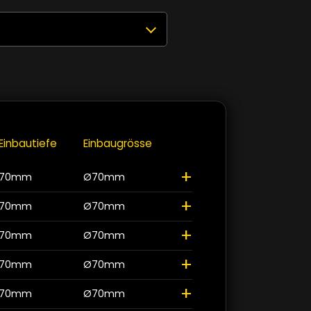
uswählen
Zurücksetzen
✕
0K - 3000K
8
00K
8
Einbautiefe
Einbaugrösse
+
00K
8
+
70mm
Ø70mm
+
stellbar 2700K / 3000K / 4000K
12
70mm
Ø70mm
+
70mm
Ø70mm
Schliessen
+
70mm
Ø70mm
+
70mm
Ø70mm