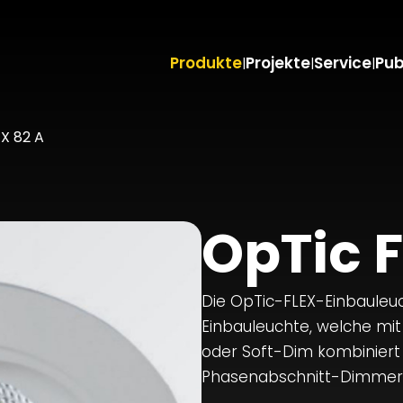
Produkte
Projekte
Service
Pub
|
|
|
X 82 A
OpTic F
Die OpTic-FLEX-Einbauleuc
Einbauleuchte, welche mi
oder Soft-Dim kombinier
Phasenabschnitt-Dimmer 