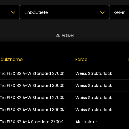
Einbautiefe
Kelvin
✕
Alle auswählen
Zurücksetzen
✕
Alle a
36
Artikel
9
48mm
8
180
9
70mm
24
27
oduktname
Farbe
9
30
77mm
4
Tic FLEX 82 A-W Standard 2700K
Weiss Strukturlack
9
Ein
Tic FLEX 82 A-W Standard 3000K
Weiss Strukturlack
Schliessen
Tic FLEX 82 A-W Standard 2700K
Weiss Strukturlack
Tic FLEX 82 A-W Standard 3000K
Weiss Strukturlack
Tic FLEX 82 A-A Standard 2700K
Alustruktur