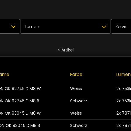
Lumen
Kelvin
✕
Alle auswählen
Zurücksetzen
✕
Alle a
4
Artikel
2
2x 753lm
2
27
2
2x 787lm
2
30
name
Farbe
Lumen
 ON OK 92745 DIM8 W
Weiss
2x 753
Schliessen
ON OK 92745 DIM8 B
Schwarz
2x 753
 ON OK 93045 DIM8 W
Weiss
2x 787
 ON OK 93045 DIM8 B
Schwarz
2x 787