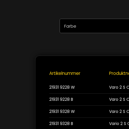
Farbe
Alle auswählen
Zurücksetzen
Schwarz
>
Weiss
Artikelnummer
Produkt
21931 9228 W
Varo 2 S
Schliessen
21931 9228 B
Varo 2 S 
21931 9328 W
Varo 2 S
21931 9328 B
Vario 2 S