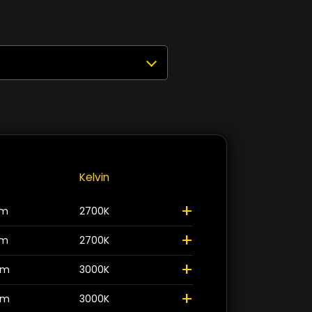
uswählen
Zurücksetzen
✕
00K
2
>
00K
2
Kelvin
+
+
lm
2700K
Schliessen
+
lm
2700K
+
lm
3000K
+
lm
3000K