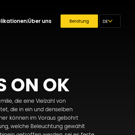
likationen
Über uns
|
Beratung
DE
×
 S ON OK
ilie, die eine Vielzahl von
et, die in ein und denselben
her können im Voraus gebohrt
ung, welche Beleuchtung gewählt
hinein getroffen werden, sei es feste