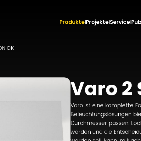
Produkte
Projekte
Service
Pub
|
|
|
 ON OK
Varo 2
Varo ist eine komplette Fam
Beleuchtungslösungen biet
Durchmesser passen: Löc
werden und die Entscheid
werden soll, kann im Nach