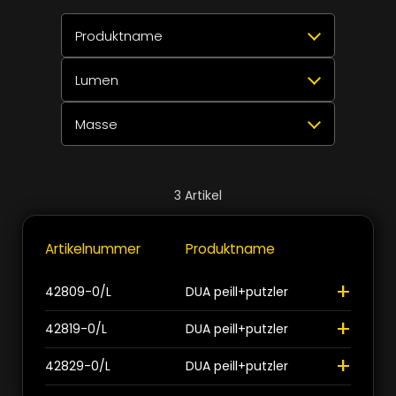
Produktname
Lumen
Alle auswählen
Zurücksetzen
✕
Masse
DUA peill+putzler
3
Alle auswählen
Zurücksetzen
✕
2060lm
1
Alle auswählen
Zurücksetzen
✕
Schliessen
3
Artikel
3090lm
1
A / b / c
3
>
>
Artikelnummer
Produktname
+
4120lm
1
Schliessen
+
42809-0/L
DUA peill+putzler
+
Schliessen
42819-0/L
DUA peill+putzler
+
42829-0/L
DUA peill+putzler