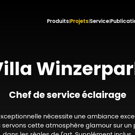
Produits
Projets
Service
Publicati
|
|
|
illa Winzerpa
Chef de service éclairage
ceptionnelle nécessite une ambiance excepti
s servons cette atmosphère glamour sur un p
dans les règles de l'art. Supplément inclus.