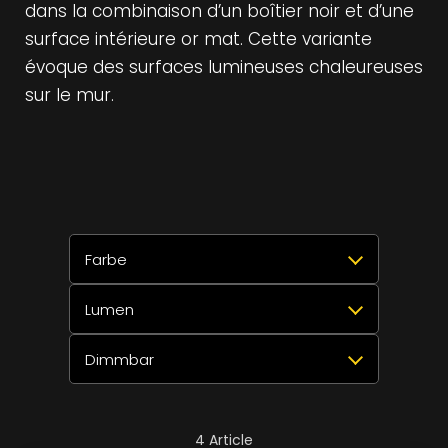
dans la combinaison d’un boîtier noir et d’une
surface intérieure or mat. Cette variante
évoque des surfaces lumineuses chaleureuses
sur le mur.
Farbe
Lumen
Sélectionner tout
Réinitialiser
✕
Dimmbar
Laiton noir mat
1
Sélectionner tout
Réinitialiser
✕
>
>
Blanc
690lm
2
2
Sélectionner tout
Réinitialiser
✕
4
Article