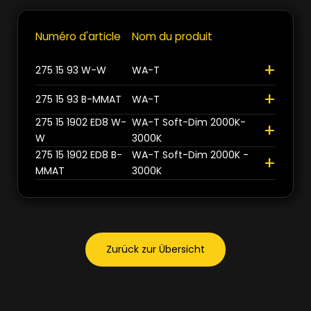
Non
2
Noir-laiton mat
700lm
2
1
Numéro d'article
Nom du produit
+
Oui
2
Fermer
Fermer
+
275 15 93 W-W
WA-T
+
Fermer
275 15 93 B-MMAT
WA-T
275 15 1902 ED8 W-
WA-T Soft-Dim 2000K-
+
W
3000K
275 15 1902 ED8 B-
WA-T Soft-Dim 2000K -
+
MMAT
3000K
Zurück zur Übersicht