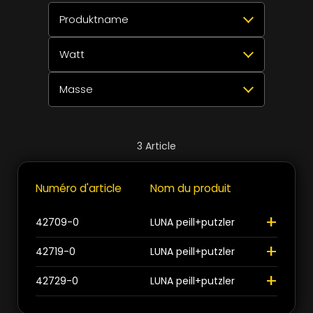
Produktname
Watt
Sélectionner tout
Réinitialiser
✕
Masse
LUNA peill+putzler
3
Sélectionner tout
Réinitialiser
✕
1x 40W
1
Sélectionner tout
Réinitialiser
✕
Fermer
3
Article
Ø250mm
1
1x 60W
2
>
>
Numéro d'article
Nom du produit
+
Ø300mm
1
Fermer
+
42709-0
LUNA peill+putzler
Ø350mm
1
+
42719-0
LUNA peill+putzler
+
42729-0
LUNA peill+putzler
Fermer