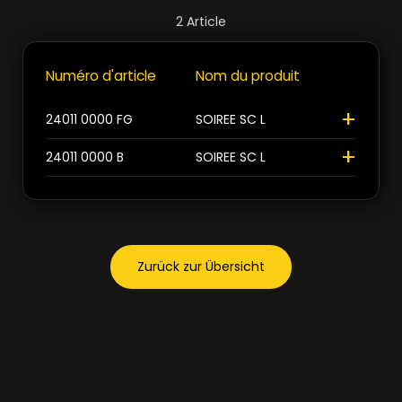
2
Article
Or flamand
1
Fermer
Numéro d'article
Nom du produit
+
Noir
1
+
24011 0000 FG
SOIREE SC L
+
Fermer
24011 0000 B
SOIREE SC L
Zurück zur Übersicht