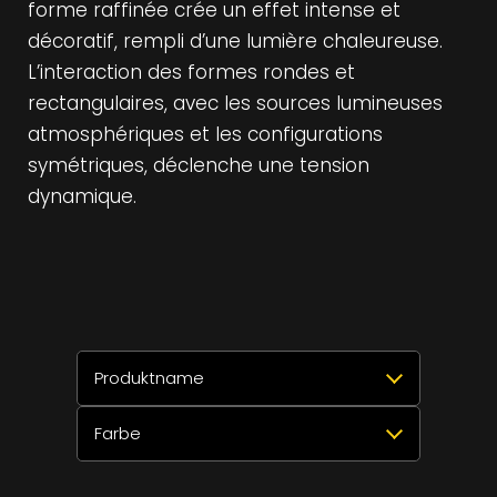
forme raffinée crée un effet intense et
décoratif, rempli d’une lumière chaleureuse.
L’interaction des formes rondes et
rectangulaires, avec les sources lumineuses
atmosphériques et les configurations
symétriques, déclenche une tension
dynamique.
Produktname
>
>
Farbe
Sélectionner tout
Réinitialiser
✕
SOIREE SC L
2
Sélectionner tout
Réinitialiser
✕