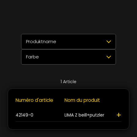
Produktname
Farbe
Sélectionner tout
Réinitialiser
✕
>
>
LIMA Z beill+putzler
1
Sélectionner tout
Réinitialiser
✕
1
Article
Blanc / argent
1
Fermer
Numéro d'article
Nom du produit
+
Fermer
+
42149-0
LIMA Z beill+putzler