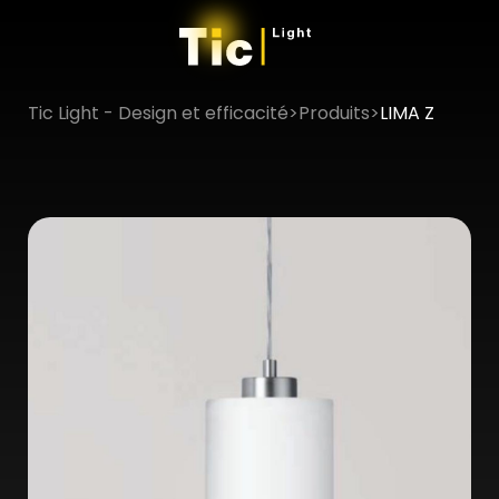
Tic Light - Design et efficacité
>
Produits
>
LIMA Z
×