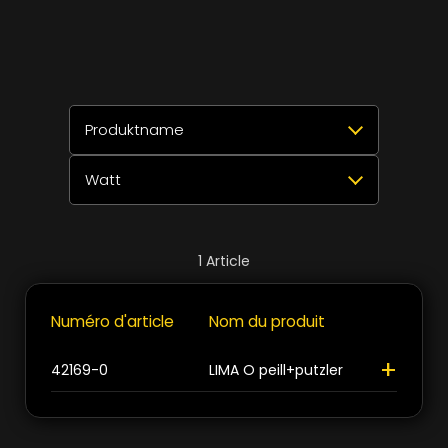
Produktname
Watt
Sélectionner tout
Réinitialiser
✕
>
>
LIMA O peill+putzler
1
Sélectionner tout
Réinitialiser
✕
1
Article
1x 60W
1
Fermer
Numéro d'article
Nom du produit
+
Fermer
+
42169-0
LIMA O peill+putzler