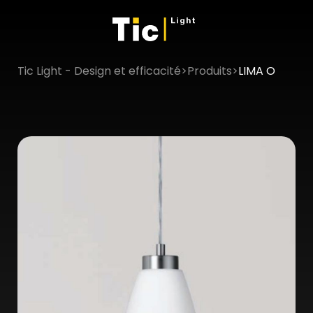
Tic Light - Design et efficacité
>
Produits
>
LIMA O
×