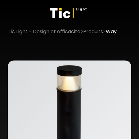
Tic Light - Design et efficacité
>
Produits
>
Way
×