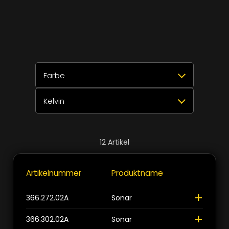
Farbe
Kelvin
Alle auswählen
Zurücksetzen
✕
Aluminium eloxiert
3
Alle auswählen
Zurücksetzen
✕
12
Artikel
Bronze eloxiert
2700K
4
3
Artikelnummer
Produktname
+
Gebürsteter Edelstahl 316L
3000K
4
3
+
366.272.02A
Sonar
Schwarz eloxiert
4000K
4
3
+
366.302.02A
Sonar