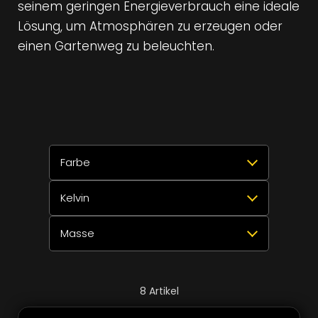
seinem geringen Energieverbrauch eine ideale
Lösung, um Atmosphären zu erzeugen oder
einen Gartenweg zu beleuchten.
Farbe
Kelvin
Alle auswählen
Zurücksetzen
✕
Masse
Gebürstetes Kupfer
4
Alle auswählen
Zurücksetzen
✕
2700K
4
Schwarz eloxiert
4
Alle auswählen
Zurücksetzen
✕
8
Artikel
Höhe 1300mm
4
3000K
4